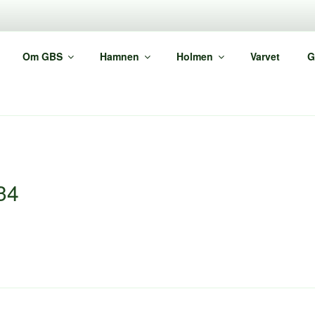
GRIMSTA BÅTSÄLLS
Om GBS
Hamnen
Holmen
Varvet
G
N59 21,2 E17 50,5
34