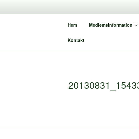
Hoppa
till
innehåll
Hem
Medlemsinformation
Kontakt
20130831_1543