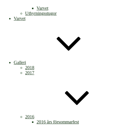
Varvet
Uthyrningsstugor
Varvet
Galleri
2018
2017
2016
2016 års försommarfest