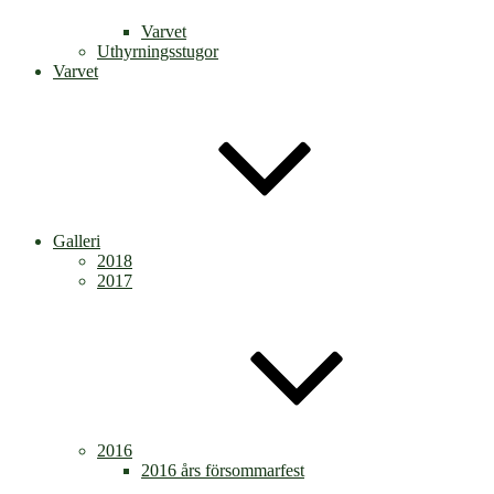
Varvet
Uthyrningsstugor
Varvet
Galleri
2018
2017
2016
2016 års försommarfest