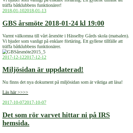
träffa båtklubbens funktionärer!
Publicerat
2018-01-10
2018-01-13
GBS årsmöte 2018-01-24 kl 19:00
Varmt välkomna till vårt årsmöte i Hässelby Gårds skola (matsalen).
Vi bjuder som vanligt på enklare förtäring. Ett gyllene tillfälle att
träffa båtklubbens funktionärer.
Publicerat
2017-12-12
2017-12-12
Miljösidan är uppdaterad!
Nu finns det nya dokument på miljösidan som är viktiga att läsa!
Läs här >>>>
Publicerat
2017-10-07
2017-10-07
Det som rör varvet hittar ni på IRS
hemsida.