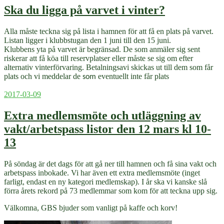
Ska du ligga på varvet i vinter?
Alla måste teckna sig på lista i hamnen för att få en plats på varvet.
Listan ligger i klubbstugan den 1 juni till den 15 juni.
Klubbens yta på varvet är begränsad. De som anmäler sig sent
riskerar att få köa till reservplatser eller måste se sig om efter
alternativ vinterförvaring. Betalningsavi skickas ut till dem som får
plats och vi meddelar de
eventuellt inte får plats
som
Publicerat
2017-03-09
Extra medlemsmöte och utläggning av
vakt/arbetspass listor den 12 mars kl 10-
13
På söndag är det dags för att gå ner till hamnen och få sina vakt och
arbetspass inbokade. Vi har även ett extra medlemsmöte (inget
farligt, endast en ny kategori medlemskap). I år ska vi kanske slå
förra årets rekord på 73 medlemmar som kom för att teckna upp sig.
Välkomna, GBS bjuder som vanligt på kaffe och korv!