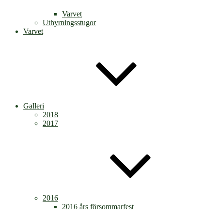
Varvet
Uthyrningsstugor
Varvet
Galleri
2018
2017
2016
2016 års försommarfest