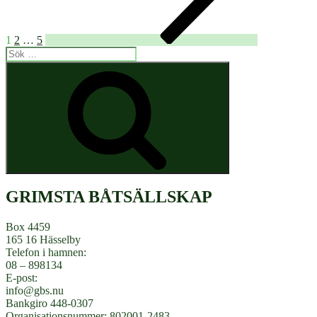
1
2
…
5
Sök
efter:
Sök
GRIMSTA BÅTSÄLLSKAP
Box 4459
165 16 Hässelby
Telefon i hamnen:
08 – 898134
E-post:
info@gbs.nu
Bankgiro 448-0307
Organisationsnummer: 802001-2483