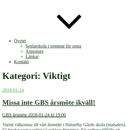
Övrigt
Seglarskola i sommar för unga
Annonser
Länkar
Kontakt
Kategori:
Viktigt
Publicerat
2018-01-24
Missa inte GBS årsmöte ikväll!
GBS årsmöte 2018-01-24 kl 19:00
Varmt välkomna till vårt årsmöte i Hässelby Gårds skola (matsalen).
Vi bjuder som vanligt på enklare förtäring. Ett gyllene tillfälle att