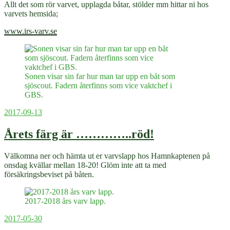
Allt det som rör varvet, upplagda båtar, stölder mm hittar ni hos
varvets hemsida;
www.irs-varv.se
Sonen visar sin far hur man tar upp en båt som
sjöscout. Fadern återfinns som vice vaktchef i
GBS.
Publicerat
2017-09-13
Årets färg är …………..röd!
Välkomna ner och hämta ut er varvslapp hos Hamnkaptenen på
onsdag kvällar mellan 18-20! Glöm inte att ta med
försäkringsbeviset på båten.
2017-2018 års varv lapp.
Publicerat
2017-05-30