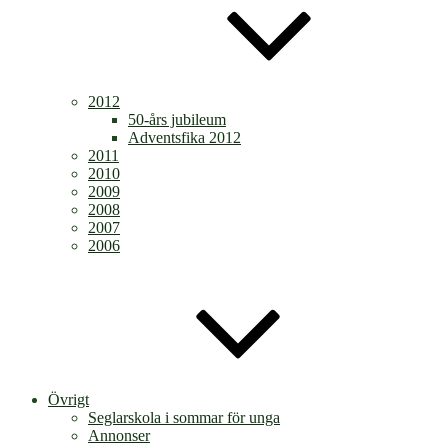
2012
50-års jubileum
Adventsfika 2012
2011
2010
2009
2008
2007
2006
Övrigt
Seglarskola i sommar för unga
Annonser