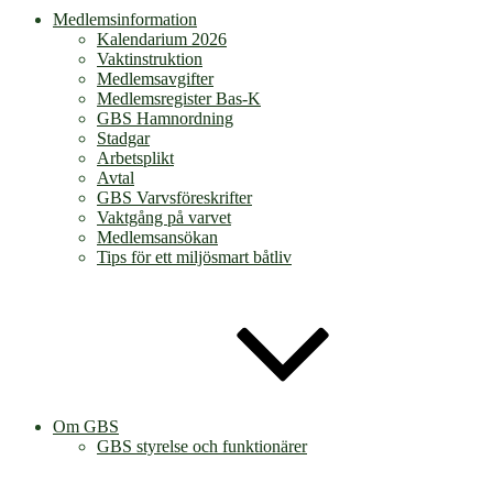
Medlemsinformation
Kalendarium 2026
Vaktinstruktion
Medlemsavgifter
Medlemsregister Bas-K
GBS Hamnordning
Stadgar
Arbetsplikt
Avtal
GBS Varvsföreskrifter
Vaktgång på varvet
Medlemsansökan
Tips för ett miljösmart båtliv
Om GBS
GBS styrelse och funktionärer