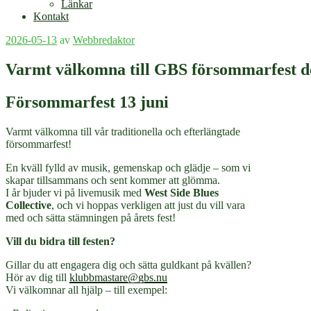
Länkar
Kontakt
Publicerat
2026-05-13
av
Webbredaktor
Varmt välkomna till GBS försommarfest de
Försommarfest 13 juni
Varmt välkomna till vår traditionella och efterlängtade
försommarfest!
En kväll fylld av musik, gemenskap och glädje – som vi
skapar tillsammans och sent kommer att glömma.
I år bjuder vi på livemusik med
West Side Blues
Collective
, och vi hoppas verkligen att just du vill vara
med och sätta stämningen på årets fest!
Vill du bidra till festen?
Gillar du att engagera dig och sätta guldkant på kvällen?
Hör av dig till
klubbmastare@gbs.nu
Vi välkomnar all hjälp – till exempel: