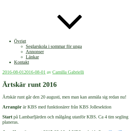
Övrigt
Seglarskola i sommar för unga
Annonser
Länkar
Kontakt
Publicerat
2016-08-01
2016-08-01
av
Camilla Gabrielli
Ärtskär runt 2016
Ärtskär runt går den 20 augusti, men man kan anmäla sig redan nu!
Arrangör
är KBS med funktionärer från KBS Jollesektion
Start
på Lambarfjärden och målgång utanför KBS. Ca 4 tim segling
planeras.