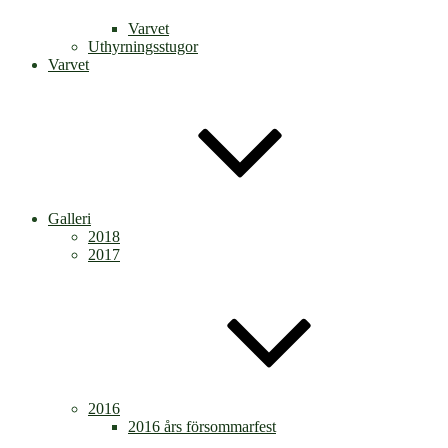
Varvet
Uthyrningsstugor
Varvet
Galleri
2018
2017
2016
2016 års försommarfest