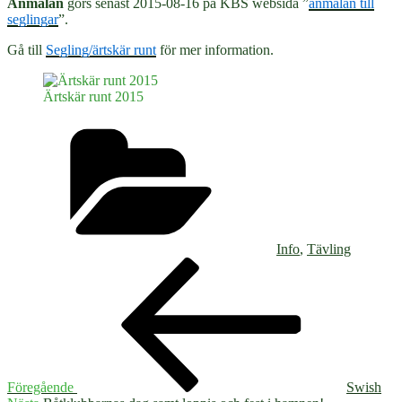
Anmälan
görs senast 2015-08-16 på KBS websida ”
anmälan till
seglingar
”.
Gå till
Segling/ärtskär runt
för mer information.
Ärtskär runt 2015
Kategorier
Info
,
Tävling
Inläggsnavigering
Föregående
inlägg
Föregående
Swish