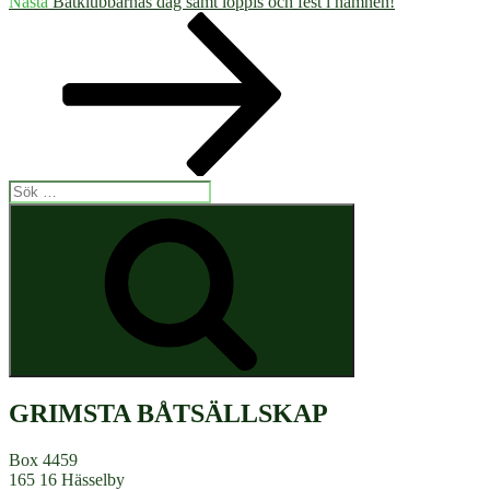
Nästa
Nästa
Båtklubbarnas dag samt loppis och fest i hamnen!
inlägg
Sök
efter:
Sök
GRIMSTA BÅTSÄLLSKAP
Box 4459
165 16 Hässelby