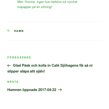
Men Yvonne, ingen kan behöva så mycket
toapapper på en sittning!
KATEGORIER
HAMN
Inläggsnavigering
Föregående
FÖREGÅENDE
inlägg
Glad Påsk och kolla in Café Sjöhagens fik så ni
slipper släpa allt själv!
Nästa
NÄSTA
inlägg
Hamnen öppnade 2017-04-22