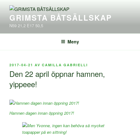
Hoppa
till
GRIMSTA BÅTSÄLLSKAP
innehåll
N59 21,2 E17 50,5
Meny
PUBLICERAT
2017-04-21
AV
CAMILLA GABRIELLI
Den 22 april öppnar hamnen,
yippeee!
Hamnen dagen innan öppning 2017!