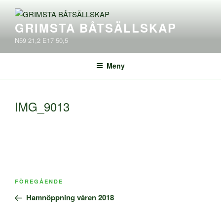
Hoppa
till
GRIMSTA BÅTSÄLLSKAP
innehåll
N59 21,2 E17 50,5
Meny
IMG_9013
Inläggsnavigering
Föregående
FÖREGÅENDE
inlägg
Hamnöppning våren 2018