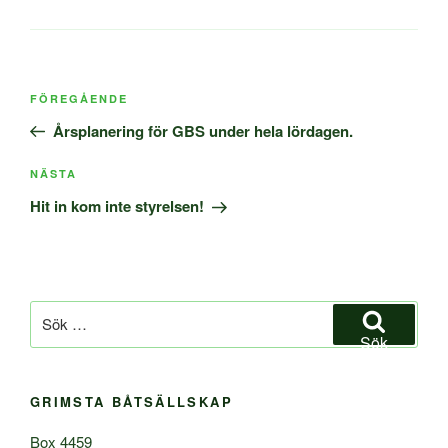
Inläggsnavigering
Föregående
FÖREGÅENDE
inlägg
Årsplanering för GBS under hela lördagen.
Nästa
NÄSTA
inlägg
Hit in kom inte styrelsen!
Sök
efter:
Sök
GRIMSTA BÅTSÄLLSKAP
Box 4459