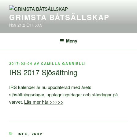
Hoppa
till
GRIMSTA BÅTSÄLLSKAP
innehåll
N59 21,2 E17 50,5
Meny
PUBLICERAT
2017-02-04
AV
CAMILLA GABRIELLI
IRS 2017 Sjösättning
IRS kalender är nu uppdaterad med årets
sjösättningsdagar, upptagningsdagar och städdagar på
varvet.
Läs mer här >>>>>
KATEGORIER
INFO
,
VARV