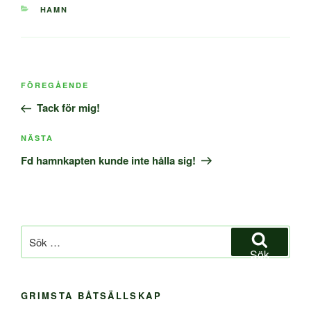
KATEGORIER
HAMN
Inläggsnavigering
Föregående
FÖREGÅENDE
inlägg
Tack för mig!
Nästa
NÄSTA
inlägg
Fd hamnkapten kunde inte hålla sig!
Sök
efter:
Sök
GRIMSTA BÅTSÄLLSKAP