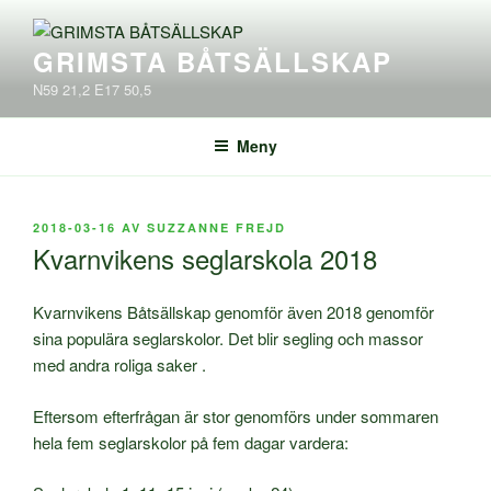
Hoppa
till
GRIMSTA BÅTSÄLLSKAP
innehåll
N59 21,2 E17 50,5
Meny
PUBLICERAT
2018-03-16
AV
SUZZANNE FREJD
Kvarnvikens seglarskola 2018
Kvarnvikens Båtsällskap genomför även 2018 genomför
sina populära seglarskolor. Det blir segling och massor
med andra roliga saker .
Eftersom efterfrågan är stor genomförs under sommaren
hela fem seglarskolor på fem dagar vardera: