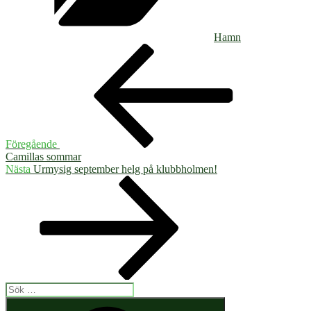
Hamn
Inläggsnavigering
Föregående
inlägg
Föregående
Camillas sommar
Nästa
Nästa
Urmysig september helg på klubbholmen!
inlägg
Sök
efter:
Sök