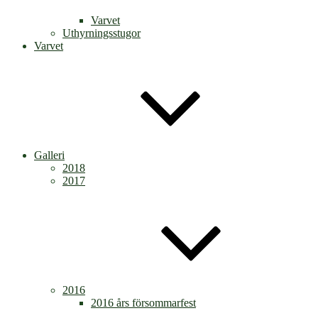
Varvet
Uthyrningsstugor
Varvet
Galleri
2018
2017
2016
2016 års försommarfest