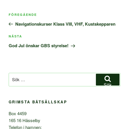
Inläggsnavigering
Föregående
FÖREGÅENDE
inlägg
Navigationskurser Klass VIII, VHF, Kustskepparen
Nästa
NÄSTA
inlägg
God Jul önskar GBS styrelse!
Sök
efter:
Sök
GRIMSTA BÅTSÄLLSKAP
Box 4459
165 16 Hässelby
Telefon i hamnen: