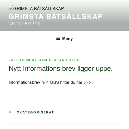
Hoppa
till
GRIMSTA BÅTSÄLLSKAP
innehåll
N59 21,2 E17 50,5
Meny
PUBLICERAT
2015-12-20
AV
CAMILLA GABRIELLI
Nytt informations brev ligger uppe.
Informationsbrev nr 4 GBS hittar du här >>>>
KATEGORIER
OKATEGORISERAT