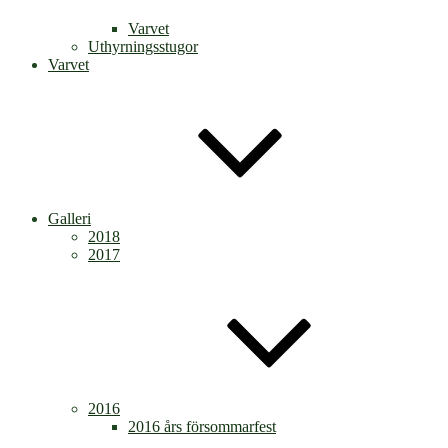
Varvet
Uthyrningsstugor
Varvet
Galleri
2018
2017
2016
2016 års försommarfest