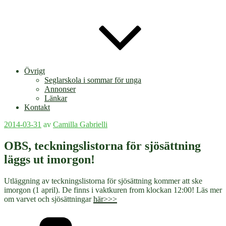
Övrigt
Seglarskola i sommar för unga
Annonser
Länkar
Kontakt
Publicerat
2014-03-31
av
Camilla Gabrielli
OBS, teckningslistorna för sjösättning
läggs ut imorgon!
Utläggning av teckningslistorna för sjösättning kommer att ske
imorgon (1 april). De finns i vaktkuren from klockan 12:00! Läs mer
om varvet och sjösättningar
här>>>
Kategorier