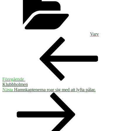
Varv
Inläggsnavigering
Föregående
inlägg
Föregående
Klubbholmen
Nästa
Nästa
Hamnkaptenerna roar sig med att lyfta pålar.
inlägg