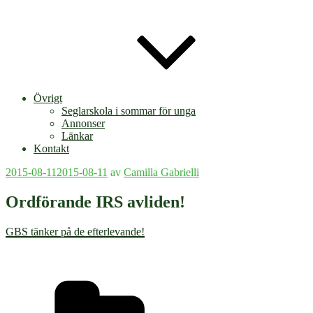
Övrigt
Seglarskola i sommar för unga
Annonser
Länkar
Kontakt
Publicerat
2015-08-11
2015-08-11
av
Camilla Gabrielli
Ordförande IRS avliden!
GBS tänker på de efterlevande!
Kategorier