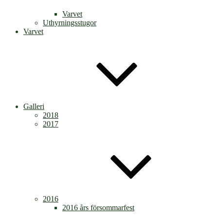
Varvet
Uthyrningsstugor
Varvet
Galleri
2018
2017
2016
2016 års försommarfest