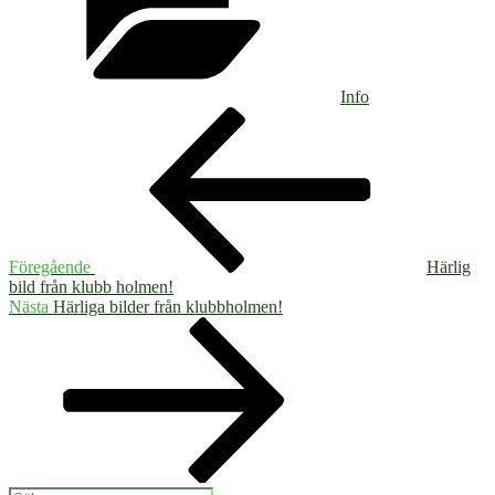
Info
Inläggsnavigering
Föregående
inlägg
Föregående
Härlig
bild från klubb holmen!
Nästa
Nästa
Härliga bilder från klubbholmen!
inlägg