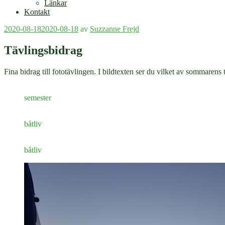
Länkar
Kontakt
Publicerat
2020-08-18
2020-08-18
av
Suzzanne Frejd
Tävlingsbidrag
Fina bidrag till fototävlingen. I bildtexten ser du vilket av sommarens 
semester
båtliv
båtliv