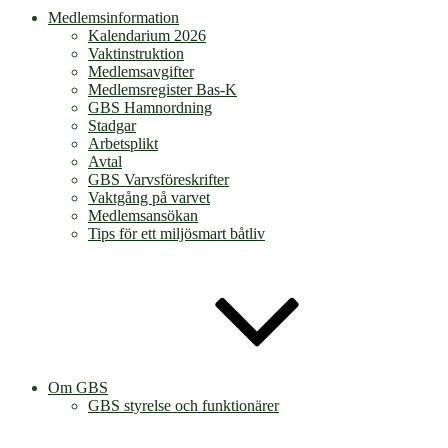
Medlemsinformation
Kalendarium 2026
Vaktinstruktion
Medlemsavgifter
Medlemsregister Bas-K
GBS Hamnordning
Stadgar
Arbetsplikt
Avtal
GBS Varvsföreskrifter
Vaktgång på varvet
Medlemsansökan
Tips för ett miljösmart båtliv
Om GBS
GBS styrelse och funktionärer