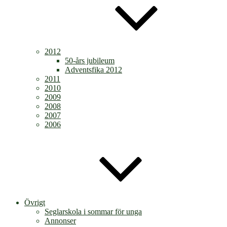
2012
50-års jubileum
Adventsfika 2012
2011
2010
2009
2008
2007
2006
Övrigt
Seglarskola i sommar för unga
Annonser