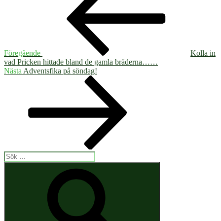
Föregående
Kolla in
vad Pricken hittade bland de gamla bräderna……
Nästa
Nästa
Adventsfika på söndag!
inlägg
Sök
efter:
Sök