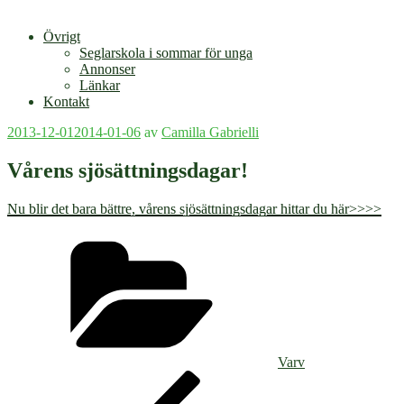
Övrigt
Seglarskola i sommar för unga
Annonser
Länkar
Kontakt
Publicerat
2013-12-01
2014-01-06
av
Camilla Gabrielli
Vårens sjösättningsdagar!
Nu blir det bara bättre, vårens sjösättningsdagar hittar du här>>>>
Kategorier
Varv
Inläggsnavigering
Föregående
inlägg