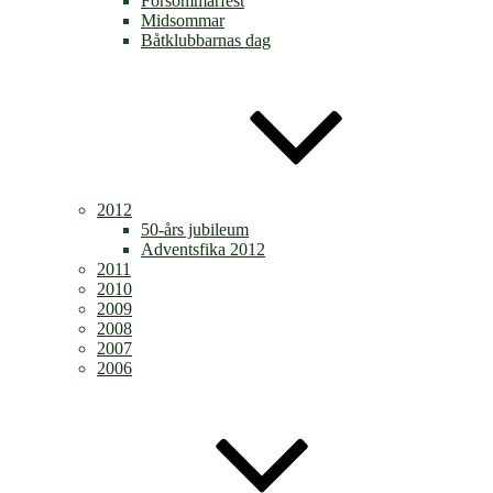
Försommarfest
Midsommar
Båtklubbarnas dag
2012
50-års jubileum
Adventsfika 2012
2011
2010
2009
2008
2007
2006