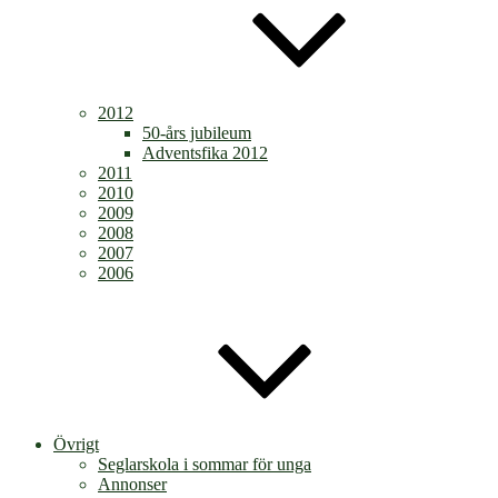
2012
50-års jubileum
Adventsfika 2012
2011
2010
2009
2008
2007
2006
Övrigt
Seglarskola i sommar för unga
Annonser