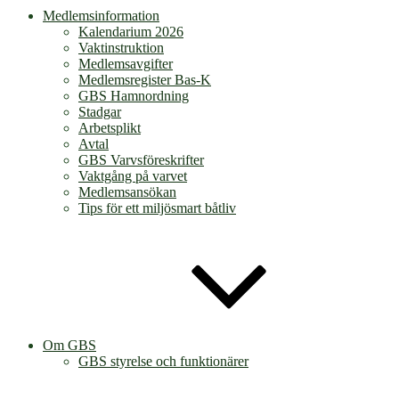
Medlemsinformation
Kalendarium 2026
Vaktinstruktion
Medlemsavgifter
Medlemsregister Bas-K
GBS Hamnordning
Stadgar
Arbetsplikt
Avtal
GBS Varvsföreskrifter
Vaktgång på varvet
Medlemsansökan
Tips för ett miljösmart båtliv
Om GBS
GBS styrelse och funktionärer