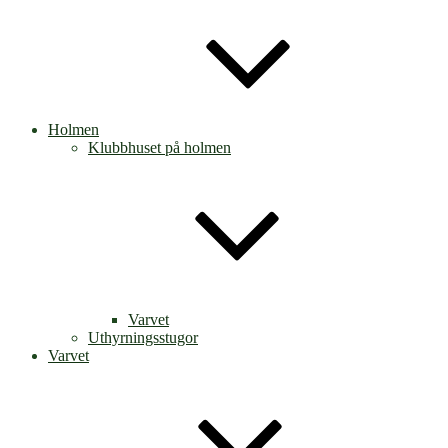
Holmen
Klubbhuset på holmen
Varvet
Uthyrningsstugor
Varvet