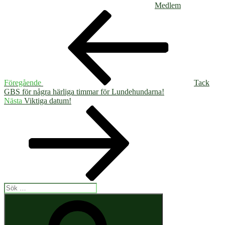
Medlem
Inläggsnavigering
Föregående
inlägg
Föregående
Tack
GBS för några härliga timmar för Lundehundarna!
Nästa
Nästa
Viktiga datum!
inlägg
Sök
efter:
Sök