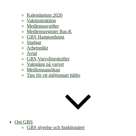
Kalendarium 2026
Vaktinstruktion
Medlemsavgifter
Medlemsregister Bas-K
GBS Hamnordning
Stadgar
Arbetsplikt
Avtal
GBS Varvsföreskrifter
Vaktgång på varvet
Medlemsansökan
Tips för ett miljösmart båtliv
Om GBS
GBS styrelse och funktionärer