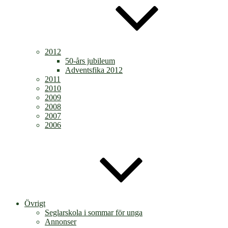
2012
50-års jubileum
Adventsfika 2012
2011
2010
2009
2008
2007
2006
Övrigt
Seglarskola i sommar för unga
Annonser