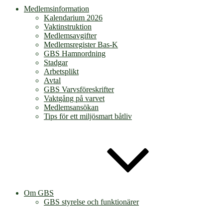
Medlemsinformation
Kalendarium 2026
Vaktinstruktion
Medlemsavgifter
Medlemsregister Bas-K
GBS Hamnordning
Stadgar
Arbetsplikt
Avtal
GBS Varvsföreskrifter
Vaktgång på varvet
Medlemsansökan
Tips för ett miljösmart båtliv
Om GBS
GBS styrelse och funktionärer