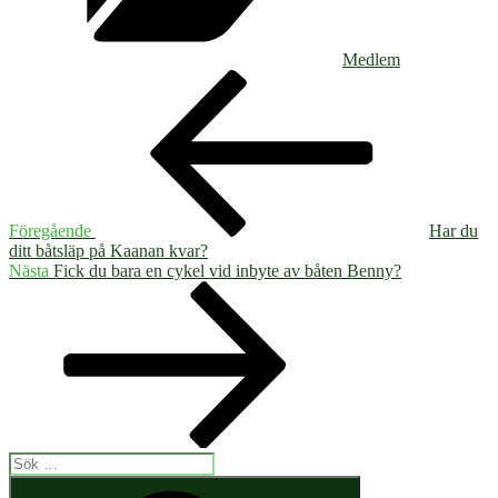
Medlem
Inläggsnavigering
Föregående
inlägg
Föregående
Har du
ditt båtsläp på Kaanan kvar?
Nästa
Nästa
Fick du bara en cykel vid inbyte av båten Benny?
inlägg
Sök
efter:
Sök