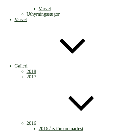
Varvet
Uthyrningsstugor
Varvet
Galleri
2018
2017
2016
2016 års försommarfest