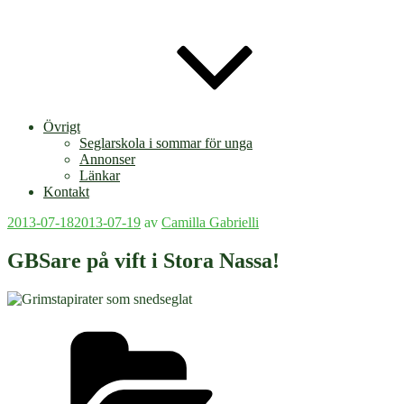
Övrigt
Seglarskola i sommar för unga
Annonser
Länkar
Kontakt
Publicerat
2013-07-18
2013-07-19
av
Camilla Gabrielli
GBSare på vift i Stora Nassa!
Kategorier