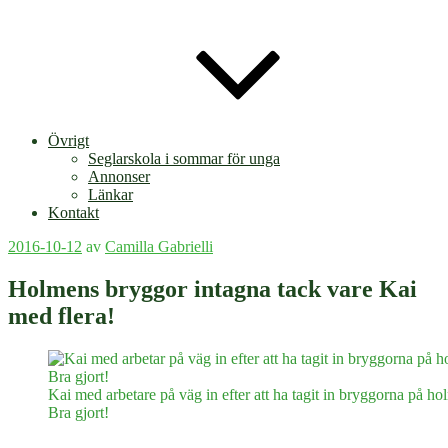
Övrigt
Seglarskola i sommar för unga
Annonser
Länkar
Kontakt
Publicerat
2016-10-12
av
Camilla Gabrielli
Holmens bryggor intagna tack vare Kai
med flera!
Kai med arbetare på väg in efter att ha tagit in bryggorna på ho
Bra gjort!
Kategorier