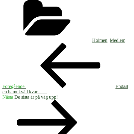
Holmen
,
Medlem
Inläggsnavigering
Föregående
inlägg
Föregående
Endast
en hamnkväll kvar……
Nästa
Nästa
De sista är på väg upp!
inlägg