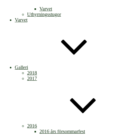
Varvet
Uthyrningsstugor
Varvet
Galleri
2018
2017
2016
2016 års försommarfest