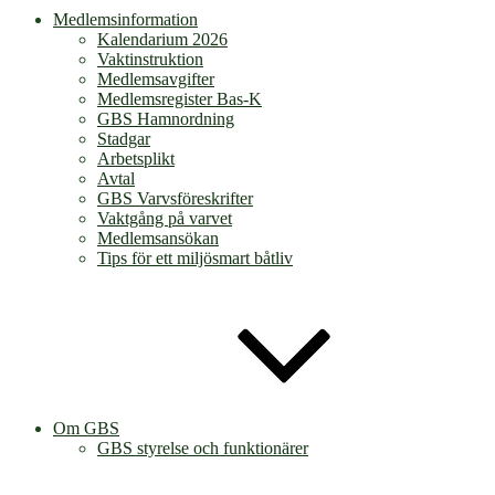
Medlemsinformation
Kalendarium 2026
Vaktinstruktion
Medlemsavgifter
Medlemsregister Bas-K
GBS Hamnordning
Stadgar
Arbetsplikt
Avtal
GBS Varvsföreskrifter
Vaktgång på varvet
Medlemsansökan
Tips för ett miljösmart båtliv
Om GBS
GBS styrelse och funktionärer