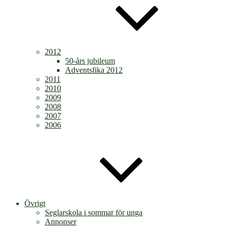
2012
50-års jubileum
Adventsfika 2012
2011
2010
2009
2008
2007
2006
Övrigt
Seglarskola i sommar för unga
Annonser