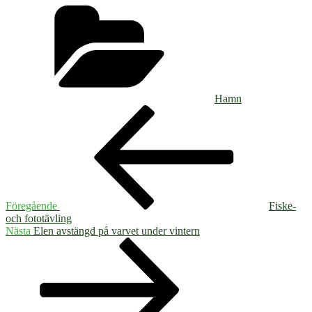
Kategorier
Hamn
Inläggsnavigering
Föregående
inlägg
Föregående
Fiske-
och fototävling
Nästa
Nästa
Elen avstängd på varvet under vintern
inlägg