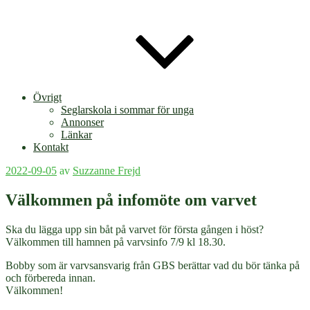
Övrigt
Seglarskola i sommar för unga
Annonser
Länkar
Kontakt
Publicerat
2022-09-05
av
Suzzanne Frejd
Välkommen på infomöte om varvet
Ska du lägga upp sin båt på varvet för första gången i höst?
Välkommen till hamnen på varvsinfo 7/9 kl 18.30.
Bobby som är varvsansvarig från GBS berättar vad du bör tänka på
och förbereda innan.
Välkommen!