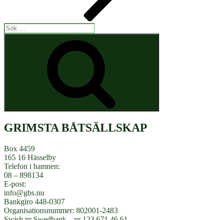
Sök
efter:
Sök
GRIMSTA BÅTSÄLLSKAP
Box 4459
165 16 Hässelby
Telefon i hamnen:
08 – 898134
E-post:
info@gbs.nu
Bankgiro 448-0307
Organisationsnummer: 802001-2483
Swish nr Swedbank – nr 123 671 46 61.