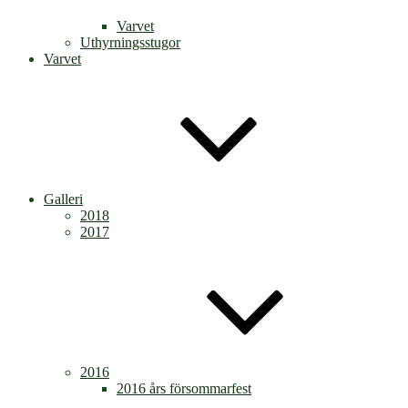
Varvet
Uthyrningsstugor
Varvet
Galleri
2018
2017
2016
2016 års försommarfest