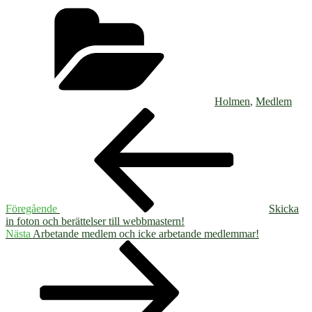
Kategorier
Holmen
,
Medlem
Inläggsnavigering
Föregående
inlägg
Föregående
Skicka
in foton och berättelser till webbmastern!
Nästa
Nästa
Arbetande medlem och icke arbetande medlemmar!
inlägg