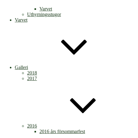
Varvet
Uthyrningsstugor
Varvet
Galleri
2018
2017
2016
2016 års försommarfest