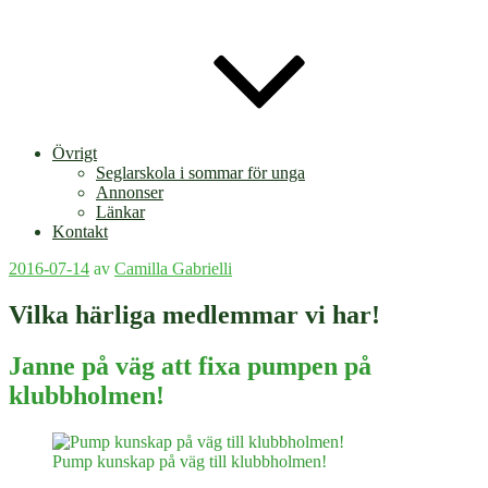
Övrigt
Seglarskola i sommar för unga
Annonser
Länkar
Kontakt
Publicerat
2016-07-14
av
Camilla Gabrielli
Vilka härliga medlemmar vi har!
Janne på väg att fixa pumpen på
klubbholmen!
Pump kunskap på väg till klubbholmen!